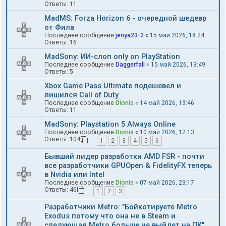
Ответы:
11
MadMS: Forza Horizon 6 - очередной шедевр
от Фила
Последнее сообщение
jenya23-2
«
15 май 2026, 18:24
Ответы:
16
MadSony: ИИ-слоп only on PlayStation
Последнее сообщение
Daggerfall
«
15 май 2026, 13:49
Ответы:
5
Xbox Game Pass Ultimate подешевел и
лишился Call of Duty
Последнее сообщение
Dionis
«
14 май 2026, 13:46
Ответы:
11
MadSony: Playstation 5 Always Online
Последнее сообщение
Dionis
«
10 май 2026, 12:13
Ответы:
104
1
2
3
4
5
6
Бывший лидер разработки AMD FSR - почти
все разработчики GPUOpen & FidelityFX теперь
в Nvidia или Intel
Последнее сообщение
Dionis
«
07 май 2026, 23:17
Ответы:
46
1
2
3
Разработчики Metro: "Бойкотируете Metro
Exodus потому что она не в Steam и
следующая Metro больше не выйдет на ПК"